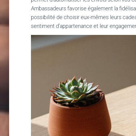
Ambassadeurs favorise également la fidélisat
possibilité de choisir eux-mêmes leurs cadeau
sentiment d’appartenance et leur engagement