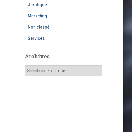
Juridique
Marketing
Non classé
Services
Archives
A
r
c
h
i
v
e
s