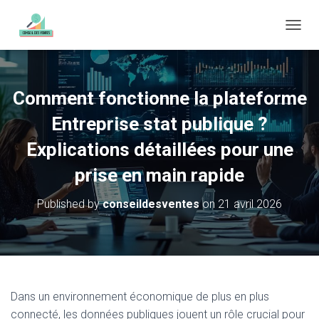
O
U
V
R
I
Comment fonctionne la plateforme
R
/
Entreprise stat publique ?
F
E
Explications détaillées pour une
R
prise en main rapide
M
E
R
Published by
conseildesventes
on
21 avril 2026
L
A
N
A
V
I
G
Dans un environnement économique de plus en plus
A
connecté, les données publiques jouent un rôle crucial pour