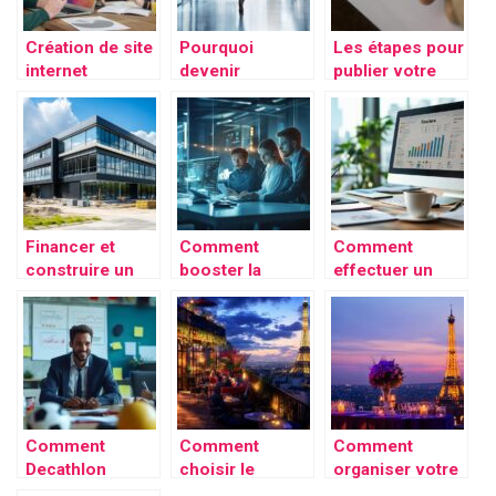
Création de site
Pourquoi
Les étapes pour
internet
devenir
publier votre
professionnel :
manager de
annonce légale
Guide suisse
transition pour
2026
relever de
nouveaux défis
Financer et
Comment
Comment
construire un
booster la
effectuer un
local pro sur
sécurité de
calcul de TVA
votre terrain :
votre entreprise
précis grâce à
démarches,
avec un service
un outil en ligne
autorisations et
de vérification
gratuit
options de
téléphonique
financement
performant
Comment
Comment
Comment
Decathlon
choisir le
organiser votre
multiplie les
rooftop idéal à
événement sur