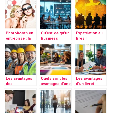
sans faire fuir
IT pour les
une EURL pour
votre potentiel
consultants en
votre nouvelle
investisseur ?
informatique
entreprise
Photobooth en
Qu’est-ce qu’un
Expatriation au
entreprise : la
Business
Brésil :
location suffit-
Review ?
Comment créer
elle ou faut-il
Découvrez la
une société
passer à l’achat
structure type
filiale et réussir
?
pour des revues
votre
clients réussies
implantation
Les avantages
Quels sont les
Les avantages
des
avantages d’une
d’un livret
équipements de
bonne
d’accueil
protection
imprimerie sur
personnalisé
individuelle
une entreprise :
pour votre
pour les
productivité et
entreprise
professionnels
gain de temps