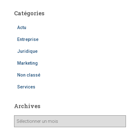
Catégories
Actu
Entreprise
Juridique
Marketing
Non classé
Services
Archives
A
r
c
h