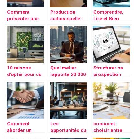
Comment
Production
Comprendre,
présenter une
audiovisuelle :
Lire et Bien
entreprise
pourquoi les
Analyser Votre
innovante qui
entreprises
Bilan Comptable
révolutionne
nantaises
: Différences
son marché ?
misent sur la
entre IFRS et
vidéo
Normes
professionnelle
Locales
10 raisons
Quel metier
Structurer sa
d’opter pour du
rapporte 20 000
prospection
papier recycle
€ par mois ?
B2B : la
dans votre
L’expertise des
methode pour
entreprise
consultants en
arreter de
investissement
galerer et
immobilier de
generer des
prestige
clients chaque
semaine
Comment
Les
comment
aborder un
opportunités du
choisir entre
business angel
portage salarial
une SASU et