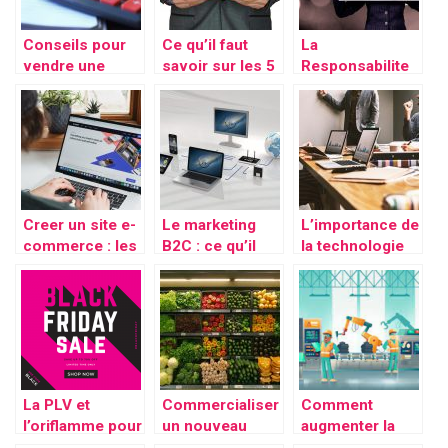
Conseils pour
Ce qu’il faut
La
vendre une
savoir sur les 5
Responsabilite
assurance
forces de
Societale des
automobile
Porter
Entreprises :
c’est quoi
exactement ?
Creer un site e-
Le marketing
L’importance de
commerce : les
B2C : ce qu’il
la technologie
points
faut savoir
pour les
essentiels a
entreprise s
savoir
La PLV et
Commercialiser
Comment
l’oriflamme pour
un nouveau
augmenter la
accroitre la
produit
productivite de