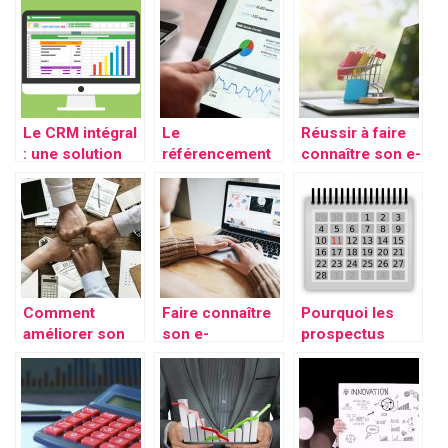
agence SEO
Le CRM intégral
Le
Réussir à faire
: une solution
référencement
connaître son e-
CRM à multiples
naturel :
commerce,
avantages
indispensable
comment
pour une
réussir ?
stratégie
marketing pour
le long terme
Comment
Faire connaître
Pourquoi les
améliorer son
son e-
prospectus
suivi
commerce
peuvent aider à
commercial en
grâce aux
promouvoir
4 étapes?
réseaux
votre
sociaux, c’est
événement
possible ?
spécial ?