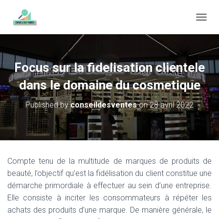
O
U
V
R
I
Focus sur la fidelisation clientele
R
/
dans le domaine du cosmetique
F
E
Published by
conseildesventes
on
28 avril 2022
R
M
E
R
L
A
Compte tenu de la multitude de marques de produits de
N
beauté, l’objectif qu’est la fidélisation du client constitue une
A
V
démarche primordiale à effectuer au sein d’une entreprise.
I
Elle consiste à inciter les consommateurs à répéter les
G
achats des produits d’une marque. De manière générale, le
A