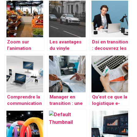
visibilite d’une
agroalimentaire
votre chaine de
entreprise
: 4 conseils
production ?
efficaces !
Zoom sur
Les avantages
Dsi en transition
l’animation
du vinyle
: decouvrez les
commerciale en
adhesif
secrets de la
magasin
imprimable pour
transformation
votre voiture
numerique
reussie
Comprendre la
Manager en
Qu’est ce que la
communication
transition : une
logistique e-
digitale et son
expertise pour
commerce ?
impact
des resultats
durables